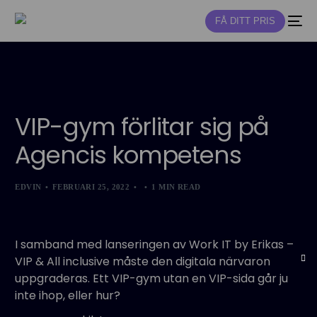
FÅ DITT PRIS
NY
VIP-gym förlitar sig på
Agencis kompetens
EDVIN
FEBRUARI 25, 2022
1 MIN READ
I samband med lanseringen av Work IT by Erikas –
VIP & All inclusive måste den digitala närvaron
uppgraderas. Ett VIP-gym utan en VIP-sida går ju
inte ihop, eller hur?