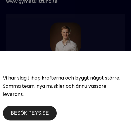
www.gymeskilstuna.se
Edvin
Vi har slagit ihop krafterna och byggt något större.
Samma team, nya muskler och ännu vassare
leverans.
PREVIOUS ARTICLE
NEXT ARTICLE
Fridas Ceremonier
Byggentreprenad blir
digitaliserar sig
moderna hos Agenci
BESÖK PEYS.SE