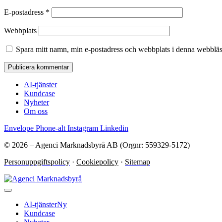
E-postadress
*
Webbplats
Spara mitt namn, min e-postadress och webbplats i denna webbläsa
AI-tjänster
Kundcase
Nyheter
Om oss
Envelope
Phone-alt
Instagram
Linkedin
© 2026 – Agenci Marknadsbyrå AB (Orgnr: 559329-5172)
Personuppgiftspolicy
·
Cookiepolicy
·
Sitemap
AI-tjänster
Ny
Kundcase