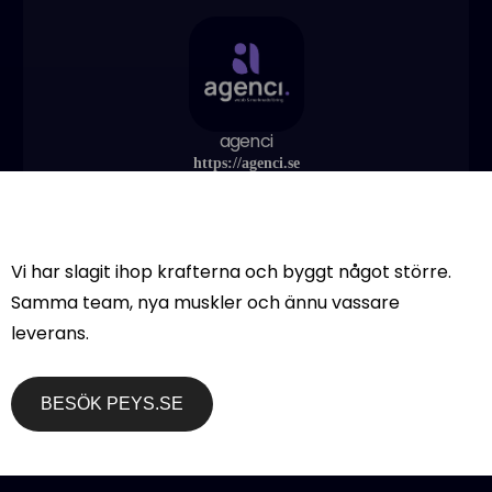
agenci
https://agenci.se
Vi har slagit ihop krafterna och byggt något större.
Samma team, nya muskler och ännu vassare
PREVIOUS ARTICLE
NEXT ARTICLE
UngDrive Academy
Vad kostar det att
leverans.
2023
köpa hemsida 2023?
BESÖK PEYS.SE