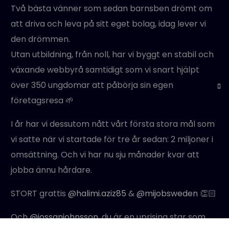
Två bästa vänner som sedan barnsben drömt om
att driva och leva på sitt eget bolag, idag lever vi
den drömmen.
Utan utbildning, från noll, har vi byggt en stabil och
växande webbyrå samtidigt som vi snart hjälpt
över 350 ungdomar att påbörja sin egen
företagsresa 🌱
I år har vi dessutom nått vårt första stora mål som
vi satte när vi startade för tre år sedan: 2 miljoner i
omsättning. Och vi har nu sju månader kvar att
jobba ännu hårdare.
STORT grattis
@halimi.aziz85
&
@mijobsweden
👏🏻
Och
@jossanjohnsson
, du är en uprising star som