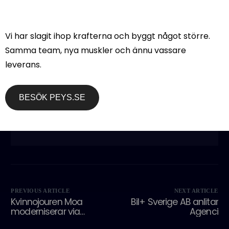
verkligen inspirerar! 🌟
Vi ser ljust på framtiden.
Vi har slagit ihop krafterna och byggt något större.
Samma team, nya muskler och ännu vassare
leverans.
BESÖK PEYS.SE
agenci
https://agenci.se
PREVIOUS ARTICLE
NEXT ARTICLE
Kvinnojouren Moa
Bil+ Sverige AB anlitar
moderniserar via
Agenci
Agenci