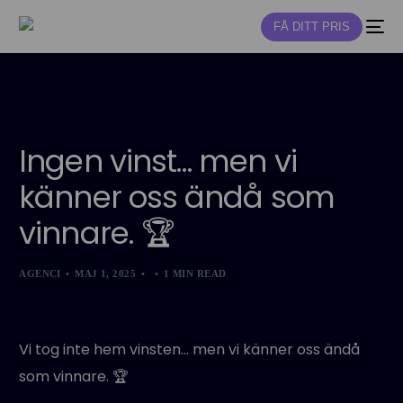
FÅ DITT PRIS
NY
Ingen vinst… men vi
känner oss ändå som
vinnare. 🏆
AGENCI
MAJ 1, 2025
1 MIN READ
Vi tog inte hem vinsten… men vi känner oss ändå
som vinnare. 🏆