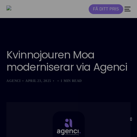
FÅ DITT PRIS
NY
Kvinnojouren Moa
moderniserar via Agenci
AGENCI
APRIL 23, 2025
1 MIN READ