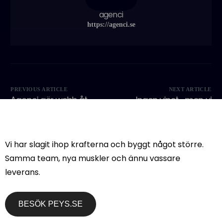
agenci
https://agenci.se
PREVIOUS ARTICLE
NEXT ARTICLE
Agenci gör webb åt
Ingen vinst… men vi
fastighetsbolaget
känner oss ändå som
Dagmar
vinnare.
Vi har slagit ihop krafterna och byggt något större.
Samma team, nya muskler och ännu vassare
leverans.
BESÖK PEYS.SE