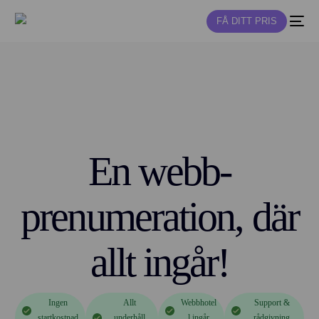
FÅ DITT PRIS
NY
En webb-
prenumeration, där
allt ingår!
Ingen
Allt
Webbhotel
Support &
startkostnad
underhåll
l ingår
rådgivning