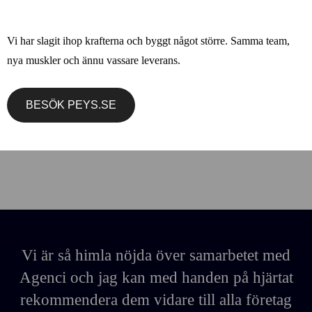
Vi har slagit ihop krafterna och byggt något större. Samma team,
nya muskler och ännu vassare leverans.
BESÖK PEYS.SE
YogaMind Online
Vi är så himla nöjda över samarbetet med
De
Agenci och jag kan med handen på hjärtat
rekommendera dem vidare till alla företag
h