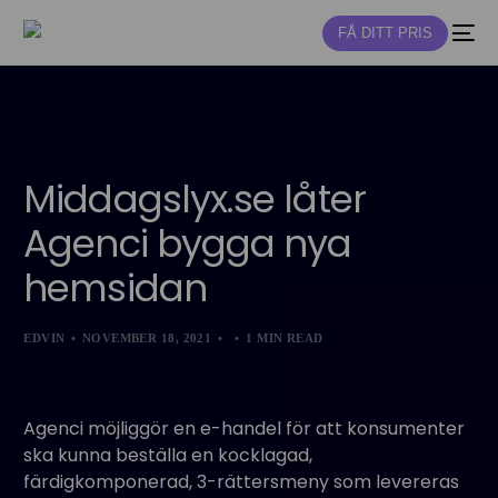
FÅ DITT PRIS
NY
Middagslyx.se låter
Agenci bygga nya
hemsidan
EDVIN
NOVEMBER 18, 2021
1 MIN READ
Agenci möjliggör en e-handel för att konsumenter
ska kunna beställa en kocklagad,
färdigkomponerad, 3-rättersmeny som levereras