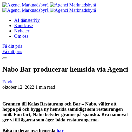
AI-tjänster
Ny
Kundcase
Nyheter
Om oss
Få ditt pris
Få ditt pris
Nabo Bar producerar hemsida via Agenci
Edvin
oktober 12, 2022
1 min read
Grannen till Kalas Restaurang och Bar – Nabo, väljer att
hoppa på och bygga ny hemsida samtidigt som restaurangen
intill. Fun fact, Nabo betyder granne på spanska. Bra namnval
ger vi till ägarna som äger båda restaurangerna.
Kika in deras nya hemsida
här