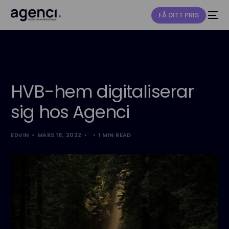
FÅ DITT PRIS
NY
HVB-hem digitaliserar
sig hos Agenci
EDVIN
MARS 18, 2022
1 MIN READ