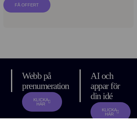
FÅ OFFERT
Webb på
AI och
prenumeration
appar för
din idé
KLICKA
HÄR
KLICKA
HÄR