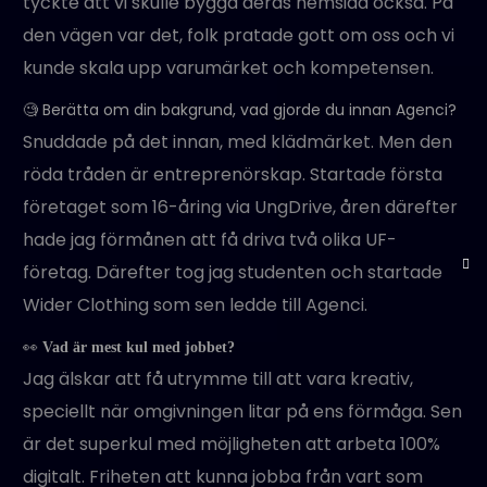
tyckte att vi skulle bygga deras hemsida också. På
den vägen var det, folk pratade gott om oss och vi
kunde skala upp varumärket och kompetensen.
🧐 Berätta om din bakgrund, vad gjorde du innan Agenci?
Snuddade på det innan, med klädmärket. Men den
röda tråden är entreprenörskap. Startade första
företaget som 16-åring via UngDrive, åren därefter
hade jag förmånen att få driva två olika UF-
företag. Därefter tog jag studenten och startade
Wider Clothing som sen ledde till Agenci.
👀
Vad är mest kul med jobbet?
Jag älskar att få utrymme till att vara kreativ,
speciellt när omgivningen litar på ens förmåga. Sen
är det superkul med möjligheten att arbeta 100%
digitalt. Friheten att kunna jobba från vart som