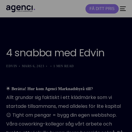
FÅ DITT PRIS
NY
4 snabba med Edvin
EDVIN
MARS 6, 2023
1 MIN READ
🌟
?
Berätta! Hur kom Agenci Marknadsbyrå till
Allt grundar sig faktiskt i ett klädmärke som vi
startade tillsammans, med alldeles för lite kapital
😉 Tight om pengar = bygg din egen webbshop.
Våra coworking-kollegor såg vårt arbete och