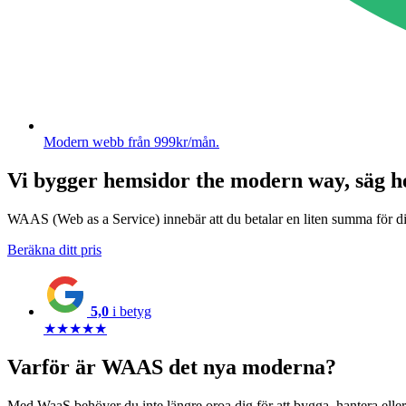
Modern webb från 999kr/mån.
Vi bygger hemsidor the modern way, säg h
WAAS (Web as a Service) innebär att du betalar en liten summa för di
Beräkna ditt pris
5,0
i betyg
★★★★★
Varför är WAAS det nya moderna?
Med WaaS behöver du inte längre oroa dig för att bygga, hantera eller un