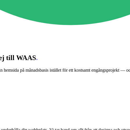
ej till WAAS
.
n hemsida på månadsbasis istället för ett kostsamt engångsprojekt — och
derhålla din webbplats. Vi tar hand om allt från att designa och utveckla 