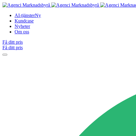
AI-tjänster
Ny
Kundcase
Nyheter
Om oss
Få ditt pris
Få ditt pris