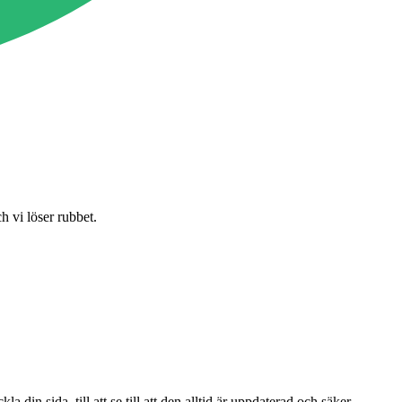
 vi löser rubbet.
din sida, till att se till att den alltid är uppdaterad och säker.