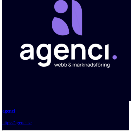
agenci
https://agenci.se