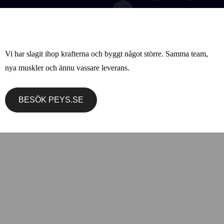
Vi har slagit ihop krafterna och byggt något större. Samma team,
© 2026 – Agenci Marknadsbyrå AB (Orgnr: 559329-5172)
nya muskler och ännu vassare leverans.
Personuppgiftspolicy
·
Cookiepolicy
·
Sitemap
BESÖK PEYS.SE
FÅ DITT PRIS