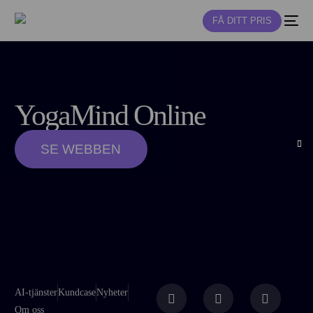
FÅ DITT PRIS
NY
YogaMind Online
SE WEBBEN
AI-tjänster
Kundcase
Nyheter
Om oss