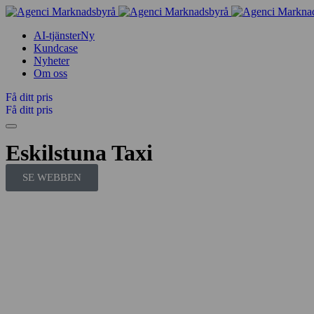
AI-tjänster
Ny
Kundcase
Nyheter
Om oss
Få ditt pris
Få ditt pris
Eskilstuna Taxi
SE WEBBEN