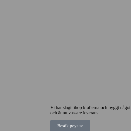
Vi har slagit ihop krafterna och byggt någo
och ännu vassare leverans.
Besök peys.se