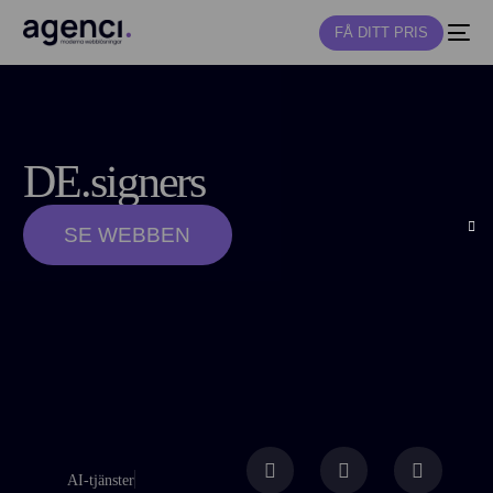
FÅ DITT PRIS
NY
DE.signers
SE WEBBEN
AI-tjänster