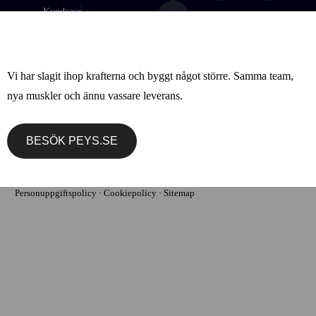
Kundcase
Nyheter
Om oss
Vi har slagit ihop krafterna och byggt något större. Samma team,
nya muskler och ännu vassare leverans.
BESÖK PEYS.SE
© 2026 – Agenci Marknadsbyrå AB (Orgnr: 559329-5172)
Personuppgiftspolicy
·
Cookiepolicy
·
Sitemap
FÅ DITT PRIS