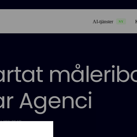
AI-tjänster
NY
artat målerib
ar Agenci
1 MIN READ