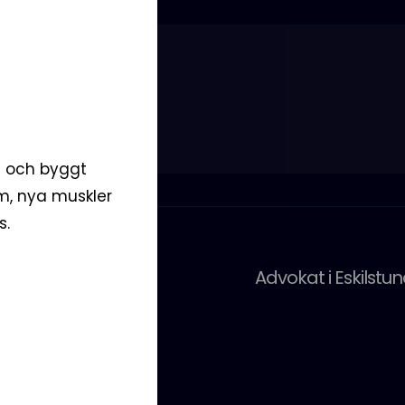
nci
//agenci.se
na och byggt
m, nya muskler
s.
retag tar in Agenci
Advokat i Eskilstun