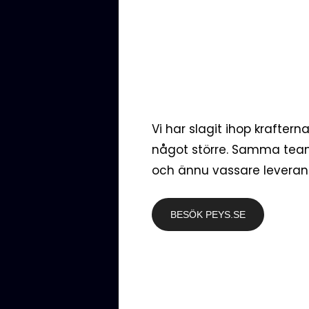
age
https:
Vi har slagit ihop krafter
något större. Samma tea
och ännu vassare leveran
PREVIOUS ARTICLE
Biluthyrningsfö
BESÖK PEYS.SE