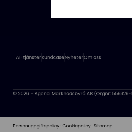
AI-tjänster
Kundcase
Nyheter
Om oss
© 2026 – Agenci Marknadsbyrå AB (Orgnr: 559329-
Personuppgiftspolicy
·
Cookiepolicy
·
Sitemap