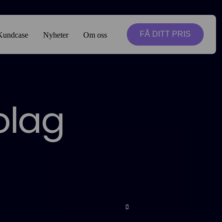
FÅ DITT PRIS
Kundcase
Nyheter
Om oss
olag