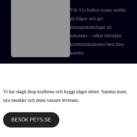
Vår AI-chatbot svarar snabbt
på frågor och ger
prisuppskattningar på
sekunder – vilket förenklar
kommunikationen med dina
kunder.
Avancerade
formulär
Vi har slagit ihop krafterna och byggt något större. Samma team,
nya muskler och ännu vassare leverans.
Vårt automatiserade
formulärsystem är
BESÖK PEYS.SE
skräddarsytt för varje
bransch. Det omvandlar