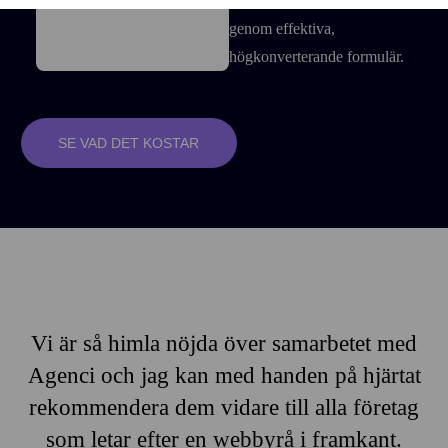
snabbt besökare till kunder
genom effektiva,
högkonverterande formulär.
SE VAD DET KOSTAR
Vi är så himla nöjda över samarbetet med
De
Agenci och jag kan med handen på hjärtat
rekommendera dem vidare till alla företag
h
som letar efter en webbyrå i framkant.
a