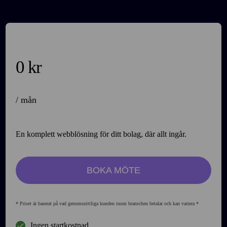
0
kr
/ mån
En komplett webblösning för ditt bolag, där allt ingår.
BOKA MÖTE
* Priset är baserat på vad genomsnittliga kunden inom branschen betalar och kan variera *
Ingen startkostnad