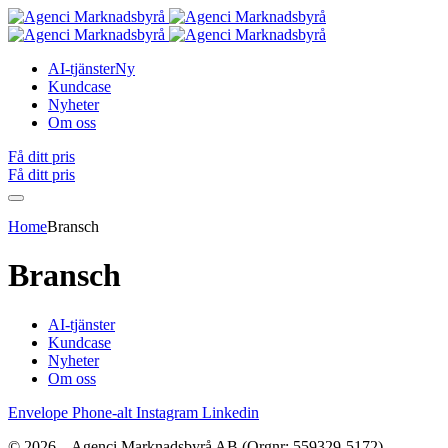
AI-tjänster
Ny
Kundcase
Nyheter
Om oss
Få ditt pris
Få ditt pris
Home
Bransch
Bransch
AI-tjänster
Kundcase
Nyheter
Om oss
Envelope
Phone-alt
Instagram
Linkedin
© 2026 – Agenci Marknadsbyrå AB (Orgnr: 559329-5172)