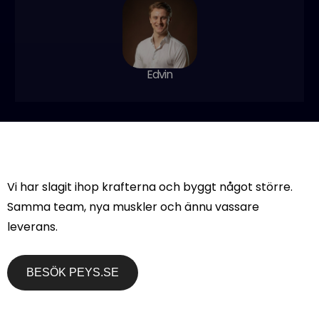
Edvin
PREVIOUS ARTICLE
NEXT ARTICLE
Lokal
Projektledare bygger ny
Vi har slagit ihop krafterna och byggt något större.
Sökmotoroptimering: 5
webb via Agenci
Samma team, nya muskler och ännu vassare
Grymma Tips för
Lokala Företag
leverans.
BESÖK PEYS.SE